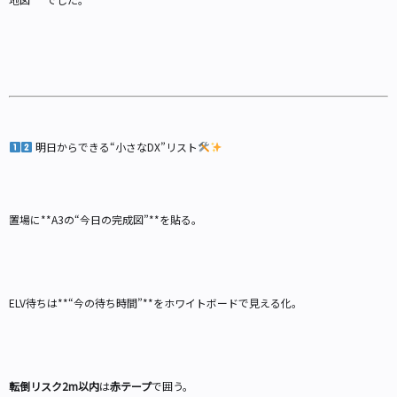
明日からできる“小さなDX”リスト
置場に**A3の“今日の完成図”**を貼る。
ELV待ちは**“今の待ち時間”**をホワイトボードで見える化。
転倒リスク2m以内
は
赤テープ
で囲う。