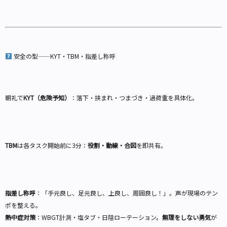
安全の型——KYT・TBM・指差し称呼
朝礼で
KYT（危険予知）
：落下・挟まれ・つまづき・過荷重を具体化。
TBM
は各タスク開始前に3分：
役割・動線・合図
を即共有。
指差し称呼
：「手元良し、足元良し、上良し、周囲良し！」。声が現場のテン
ポを整える。
熱中症対策
：WBGT計測・塩タブ・日陰ローテーション。
無理をしない勇気
が