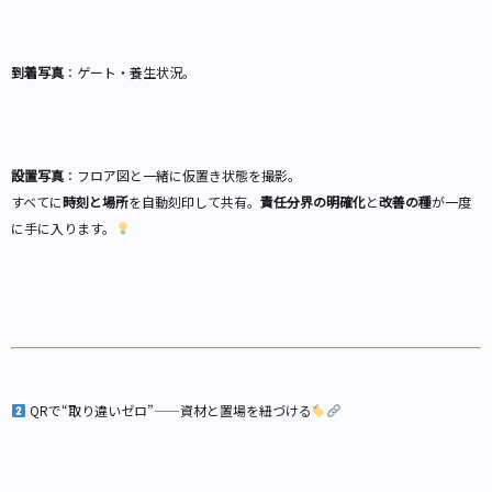
到着写真
：ゲート・養生状況。
設置写真
：フロア図と一緒に仮置き状態を撮影。
すべてに
時刻と場所
を自動刻印して共有。
責任分界の明確化
と
改善の種
が一度
に手に入ります。
QRで“取り違いゼロ”——資材と置場を紐づける