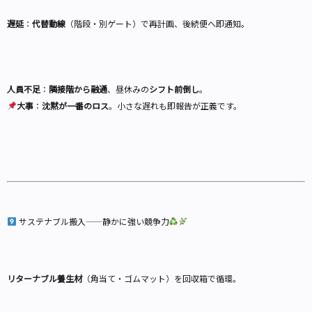
遅延
：
代替動線
（階段・別ゲート）で再計画、後続便へ即通知。
人員不足
：
隣接階から融通
、昼休みの
シフト前倒し
。
大事
：
沈黙が一番のロス
。小さな遅れも即報告が正義です。
サステナブル搬入——静かに強い競争力
リターナブル養生材
（角当て・ゴムマット）を回収箱で循環。