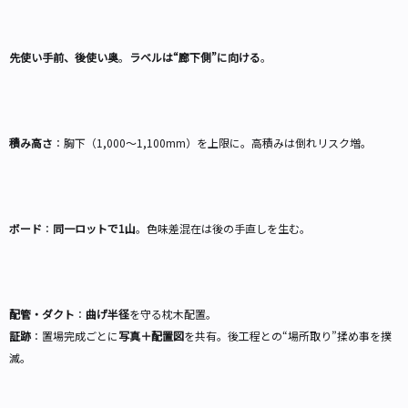
先使い手前、後使い奥
。
ラベルは“廊下側”に向ける
。
積み高さ
：胸下（1,000〜1,100mm）を上限に。高積みは倒れリスク増。
ボード
：
同一ロットで1山
。色味差混在は後の手直しを生む。
配管・ダクト
：
曲げ半径
を守る枕木配置。
証跡
：置場完成ごとに
写真＋配置図
を共有。後工程との“場所取り”揉め事を撲
滅。