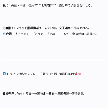
長尺
：先頭・中間・後尾で**“3点保持”**、掛け声で歩調を合わせる。
上層階
：ELV待ちを
階段搬送チーム
で吸収。
交互運用
で待機ゼロへ。
合図
：「いきます」「どうぞ」「止め」——短く、全員が同じ言葉で。
トラブル対応テンプレ——“報告→判断→再開”の3手
破損発見
：触らず写真→位置特定→共有→原因仮説→置場分離。