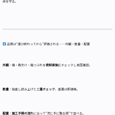
命を守る。
品質は“運び終わってから”評価される——外観・数量・配置
外観
：傷・角欠け・箱つぶれを
荷卸直後に
チェックし相互確認。
数量
：指差し読み上げと
二重チェック
、差異は即連絡。
配置
：
施工手順の流れ
に沿って“次に手に取る順”で並べる。