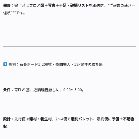
報告
：完了時は
フロア図＋写真＋不足・破損リスト
を即送信。**“報告の速さ＝
信頼”**です。
事例：石膏ボード1,200枚・夜間搬入・12F案件の勝ち筋
条件
：荷ELV1基、近隣騒音厳しめ、0:00〜5:00。
設計
：先行便は
雑材・養生材
、2〜4便で
階別パレット
、最終便に
予備＋不足吸
収
。