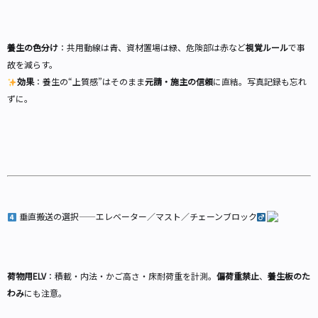
養生の色分け
：共用動線は青、資材置場は緑、危険部は赤など
視覚ルール
で事
故を減らす。
効果
：養生の“上質感”はそのまま
元請・施主の信頼
に直結。写真記録も忘れ
ずに。
垂直搬送の選択——エレベーター／マスト／チェーンブロック‍
荷物用ELV
：積載・内法・かご高さ・床耐荷重を計測。
偏荷重禁止
、
養生板のた
わみ
にも注意。