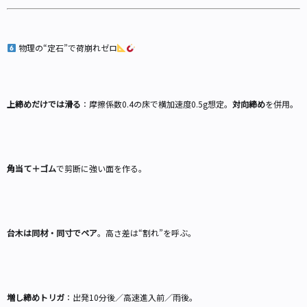
物理の“定石”で荷崩れゼロ
上締めだけでは滑る
：摩擦係数0.4の床で横加速度0.5g想定。
対向締め
を併用。
角当て＋ゴム
で剪断に強い面を作る。
台木は同材・同寸でペア
。高さ差は“割れ”を呼ぶ。
増し締めトリガ
：出発10分後／高速進入前／雨後。