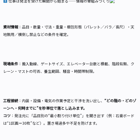
仕事は発注を受けた瞬間から始まる——情報の骨組みづくり
資材情報
：品目・数量・寸法・重量・梱包形態（パレット／バラ／長尺）・天
地無用／横倒し禁止などの条件を確定。
現場条件
：搬入動線、ゲートサイズ、エレベーター台数と積載、階段有無、ク
レーン・マストの可否、養生範囲、騒音・時間帯制限。
工程接続
：内装・設備・電気の作業予定と干渉を洗い出し、
“どの階の・どのゾ
ーンへ・何時までに”を秒単位で落とし込みます。
コツ
：発注元に「品目別の“最小割り付け単位”」を聞き出す（例：石膏ボード
は“1区画＝30枚”など）。置き場過多や不足を防げます。