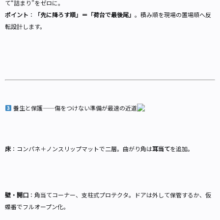
て“詰まり”をゼロに。
ポイント
：
「先に降ろす順」＝「荷台で最後尾」
。積み順を現場の置場順へ反
転設計します。
養生と保護——傷をつけない準備が最速の近道
床
：コンパネ＋ノンスリップマットで二層。曲がり角は
耳当て
を追加。
壁・開口
：角当てコーナー、支柱式プロテクタ。ドアは外して保管するか、仮
蝶番でフルオープン化。