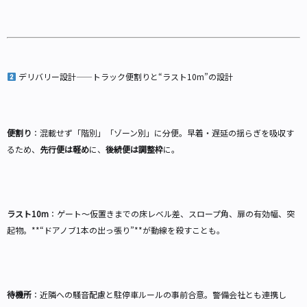
デリバリー設計——トラック便割りと“ラスト10m”の設計
便割り
：混載せず「階別」「ゾーン別」に分便。早着・遅延の揺らぎを吸収す
るため、
先行便は軽め
に、
後続便は調整枠
に。
ラスト10m
：ゲート〜仮置きまでの床レベル差、スロープ角、扉の有効幅、突
起物。**“ドアノブ1本の出っ張り”**が動線を殺すことも。
待機所
：近隣への騒音配慮と駐停車ルールの事前合意。警備会社とも連携し