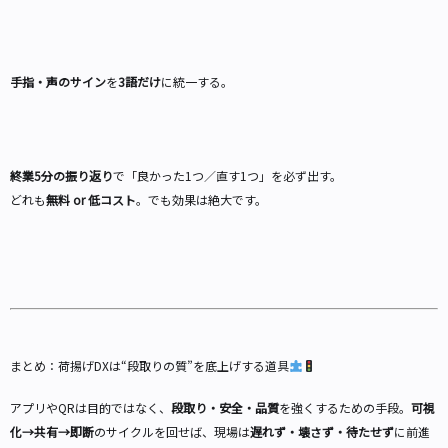
手指・声のサイン
を
3語だけ
に統一する。
終業5分の振り返り
で「良かった1つ／直す1つ」を必ず出す。
どれも
無料 or 低コスト
。でも効果は絶大です。
まとめ：荷揚げDXは“段取りの質”を底上げする道具
アプリやQRは目的ではなく、
段取り・安全・品質
を強くするための手段。
可視
化→共有→即断
のサイクルを回せば、現場は
遅れず・壊さず・待たせず
に前進