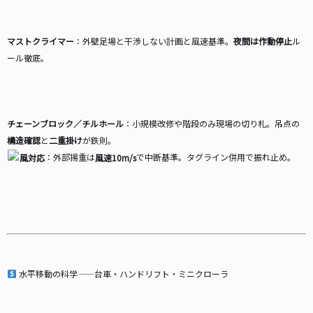
マストクライマー
：外壁足場と干渉しない計画と風速基準。
夜間は作動停止
ル
ール徹底。
チェーンブロック／チルホール
：小規模改修や階段のみ現場の切り札。吊点の
構造確認
と
二重掛け
が鉄則。
：外部揚重は
で中断基準。タグライン併用で振れ止め。
風対応
風速10m/s
水平移動の科学——台車・ハンドリフト・ミニクローラ