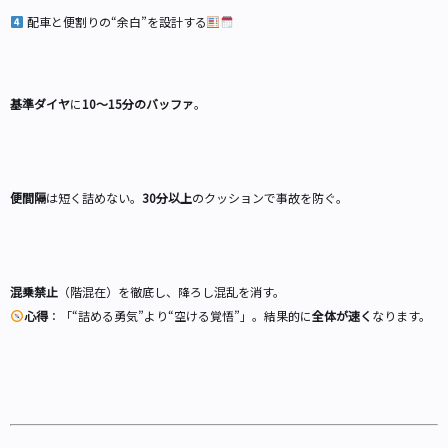
配車と便割りの“余白”を設計する
基準ダイヤ
に
10〜15分のバッファ
。
便間隔
は短く詰めない。
30分以上
のクッションで事故を防ぐ。
混乗禁止
（階混在）を徹底し、降ろし混乱を消す。
心得
：「“詰める勇気”より“空ける覚悟”」。結果的に
全体が速く
なります。