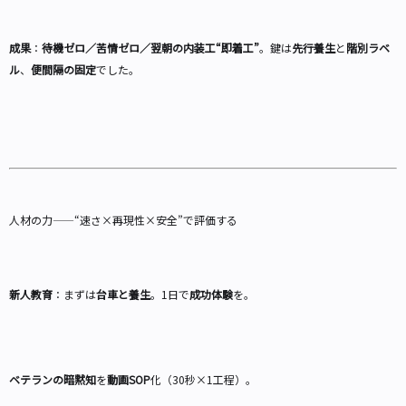
成果
：
待機ゼロ／苦情ゼロ／翌朝の内装工“即着工”
。鍵は
先行養生
と
階別ラベ
ル
、
便間隔の固定
でした。
人材の力——“速さ×再現性×安全”で評価する
新人教育
：まずは
台車と養生
。1日で
成功体験
を。
ベテランの暗黙知
を
動画SOP
化（30秒×1工程）。