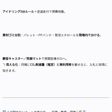
アイドリング5分ルール
＋定速走行で燃費改善。
資材ゴミ分別
：パレット・PPバンド・発泡スチロールを
現場内で分ける
。
静音キャスター／防振マット
で夜間苦情ゼロへ。
見える化
：月報に
CO₂削減量（推定）と再利用率
を載せると、入札と採用に
効きます。
人が辞めないチームの作り方——採用・教育・評価