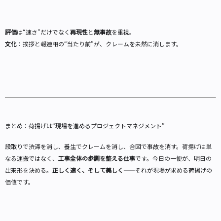
評価
は“速さ”だけでなく
再現性
と
無事故
を重視。
文化
：挨拶と報連相の“当たり前”が、クレームを未然に消します。
まとめ：荷揚げは“現場を進めるプロジェクトマネジメント”
段取りで渋滞を消し、養生でクレームを消し、合図で事故を消す。荷揚げは単
なる運搬ではなく、
工事全体の歩調を整える仕事
です。今日の一便が、明日の
出来形を決める。
正しく速く、そして美しく
——それが現場が求める荷揚げの
価値です。