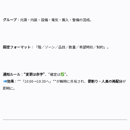
グループ
：元請・内装・設備・電気・搬入・警備の混成。
固定フォーマット
：「階／ゾーン／品目／数量／希望時刻／制約」。
通知ルール
：
“変更は赤字”
、“確定は
”。
効果
：**「10:00→10:30へ」**が瞬時に共有され、
便割り・人員の再配分
が
即時に。