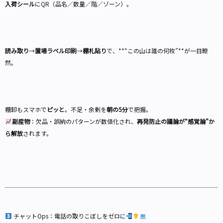
入荷シール
にQR（品名／数量／階／ゾーン）。
読み取り
→
置場ラベル印刷
→
棚札貼り
で、**“この山は誰の何枚”**が一目瞭
然。
棚卸もスマホで
ピッと
。不足・余剰を
朝の5分
で把握。
副産物
：欠品・誤納のパターンが数値化され、
再発防止の議論が“感覚論”か
ら解放
されます。
チャットOps：電話の取りこぼしをゼロに