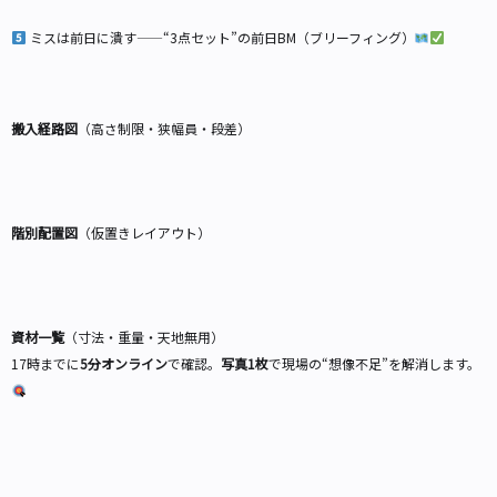
ミスは前日に潰す——“3点セット”の前日BM（ブリーフィング）
搬入経路図
（高さ制限・狭幅員・段差）
階別配置図
（仮置きレイアウト）
資材一覧
（寸法・重量・天地無用）
17時までに
5分オンライン
で確認。
写真1枚
で現場の“想像不足”を解消します。