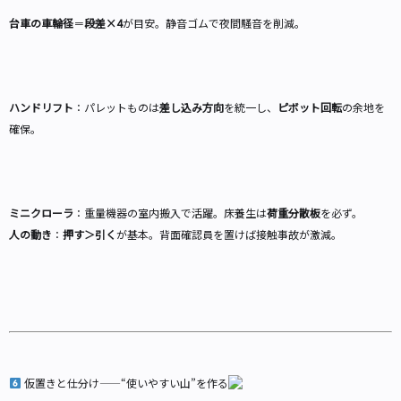
台車の車輪径
＝
段差×4
が目安。静音ゴムで夜間騒音を削減。
ハンドリフト
：パレットものは
差し込み方向
を統一し、
ピボット回転
の余地を
確保。
ミニクローラ
：重量機器の室内搬入で活躍。床養生は
荷重分散板
を必ず。
人の動き
：
押す＞引く
が基本。背面確認員を置けば接触事故が激減。
仮置きと仕分け——“使いやすい山”を作る