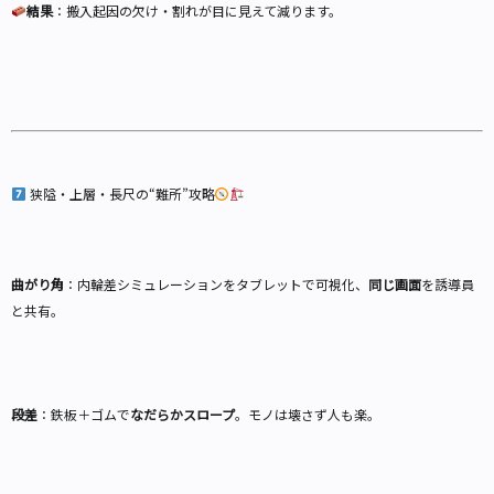
結果
：搬入起因の欠け・割れが目に見えて減ります。
狭隘・上層・長尺の“難所”攻略
曲がり角
：内輪差シミュレーションをタブレットで可視化、
同じ画面
を誘導員
と共有。
段差
：鉄板＋ゴムで
なだらかスロープ
。モノは壊さず人も楽。