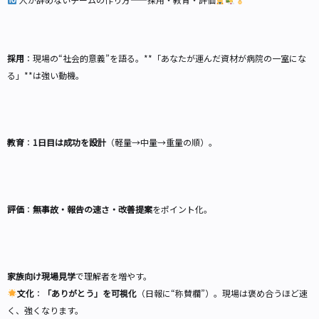
採用
：現場の“社会的意義”を語る。**「あなたが運んだ資材が病院の一室にな
る」**は強い動機。
教育
：
1日目は成功を設計
（軽量→中量→重量の順）。
評価
：
無事故・報告の速さ・改善提案
をポイント化。
家族向け現場見学
で理解者を増やす。
文化
：
「ありがとう」を可視化
（日報に“称賛欄”）。現場は褒め合うほど速
く、強くなります。