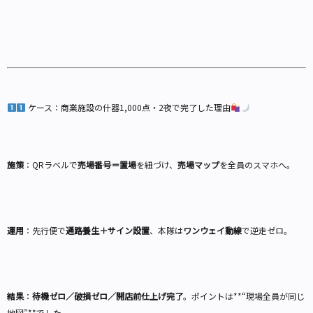
ケース：商業施設の什器1,000点・2夜で完了した理由
施策
：QRラベルで
売場番号＝置場
を紐づけ、
売場マップ
を全員のスマホへ。
運用
：先行便で
通路養生＋サイン設置
、本隊は
ワンウェイ動線
で逆走ゼロ。
結果
：
待機ゼロ／破損ゼロ／開店前仕上げ完了
。ポイントは**“現場全員が同じ
地図”**でした。