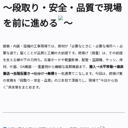
～段取り・安全・品質で現場
を前に進める
～
建築・内装・設備の工事現場では、資材が「必要なときに・必要な場所へ・必
要な姿で」届くことが品質と工期の大前提です。荷揚げ（揚重）は、その前提
を支える縁の下の力持ち。石膏ボードや軽量鉄骨、配管・空調機、サッシ、床
材、什器、OA機器……重量物から繊細な高額機器まで、
搬入→水平移動→垂直
搬送→各階仮置き→仕分け→集積
を一気通貫でこなします。今回は、荷揚げ業
の実務を「段取り・安全・品質」の三本柱で深掘りし、現場で“今日から効
く”具体策をまとめます。