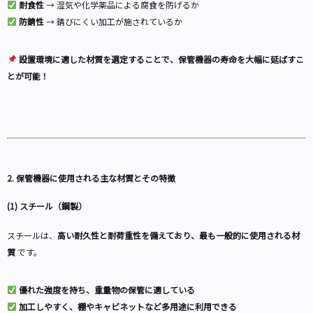
耐食性
→ 湿気や化学薬品による腐食を防げるか
防錆性
→ 錆びにくい加工が施されているか
設置環境に適した材質を選定することで、保管機器の寿命を大幅に延ばすこ
とが可能！
2. 保管機器に使用される主な材質とその特徴
(1) スチール（鋼製）
スチールは、
高い耐久性と耐荷重性を備えており、最も一般的に使用される材
質
です。
優れた強度を持ち、重量物の保管に適している
加工しやすく、棚やキャビネットなど多用途に利用できる