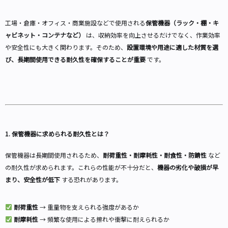
工場・倉庫・オフィス・商業施設などで使用される
保管機器（ラック・棚・キ
ャビネット・コンテナなど）
は、収納効率を向上させるだけでなく、作業効率
や安全性にも大きく関わります。そのため、
設置環境や用途に適した材質を選
び、長期間使用できる耐久性を確保することが重要
です。
1. 保管機器に求められる耐久性とは？
保管機器は長期間使用されるため、
耐荷重性・耐摩耗性・耐食性・防錆性
など
の耐久性が求められます。これらの性能が不十分だと、
機器の劣化や破損が早
まり、安全性が低下
する恐れがあります。
耐荷重性
→ 重量物を支えられる強度があるか
耐摩耗性
→ 頻繁な使用による擦れや衝撃に耐えられるか