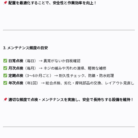
配置を最適化することで、安全性と作業効率を向上！
3. メンテナンス頻度の目安
日常点検
（毎日） → 異常がないか目視確認
月次点検
（毎月） → ネジの緩みや汚れの清掃、軽微な補修
定期点検
（3～6か月ごと） → 耐久性チェック、防錆・防水処理
年次点検
（年1回） → 総合点検、劣化・摩耗部品の交換、レイアウト見直し
適切な頻度で点検・メンテナンスを実施し、安全で長持ちする設備を維持！