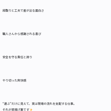
段取りと工夫で差が出る面白さ
職人さんから感謝される喜び
安全を守る責任と誇り
やり切った爽快感
“運ぶ”だけに見えて、実は現場の流れを支配する仕事。
それが荷揚げ業です