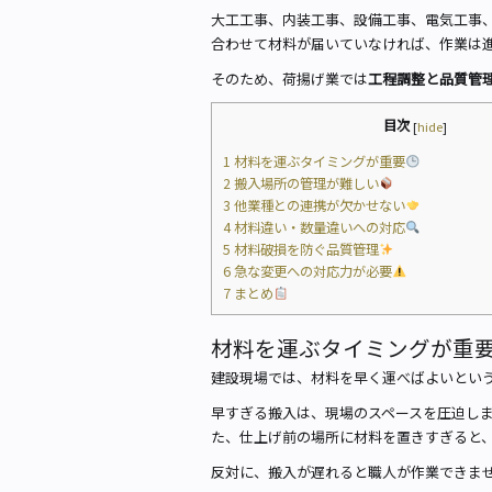
大工工事、内装工事、設備工事、電気工事
合わせて材料が届いていなければ、作業は
そのため、荷揚げ業では
工程調整と品質管
目次
[
hide
]
1
材料を運ぶタイミングが重要
2
搬入場所の管理が難しい
3
他業種との連携が欠かせない
4
材料違い・数量違いへの対応
5
材料破損を防ぐ品質管理
6
急な変更への対応力が必要
7
まとめ
材料を運ぶタイミングが重
建設現場では、材料を早く運べばよいとい
早すぎる搬入は、現場のスペースを圧迫し
た、仕上げ前の場所に材料を置きすぎると
反対に、搬入が遅れると職人が作業できま