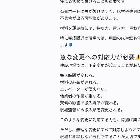
使える状態で届けることも重要です。
石膏ボードは角が欠けやすく、床材や建具
不具合が出る可能性があります。
材料を運ぶ時には、持ち方、置き方、重ね
特に完成間近の現場では、周囲の床や壁も
ます
急な変更への対応力が必要
建設現場では、予定変更が起こることがあ
搬入時間が変わる。
材料の納品が遅れる。
エレベーターが使えない。
他業者の作業が重なる。
天候の影響で搬入場所が変わる。
現場監督から搬入順を変更される。
このような変更に対応する力も、荷揚げ業
ただし、無理な変更にすべて対応しようと
現場と相談しながら判断することが大切で