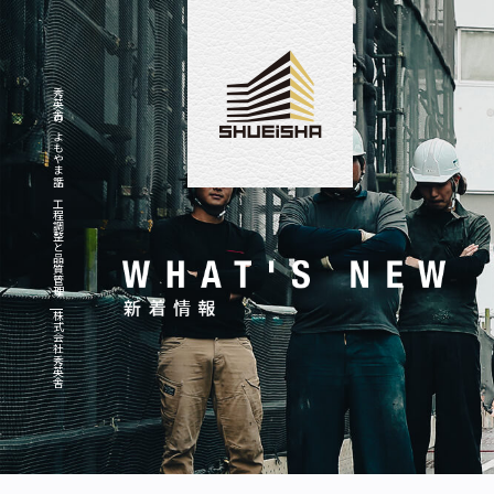
秀英舎のよもやま話～工程調整と品質管理～|株式会社秀英舎