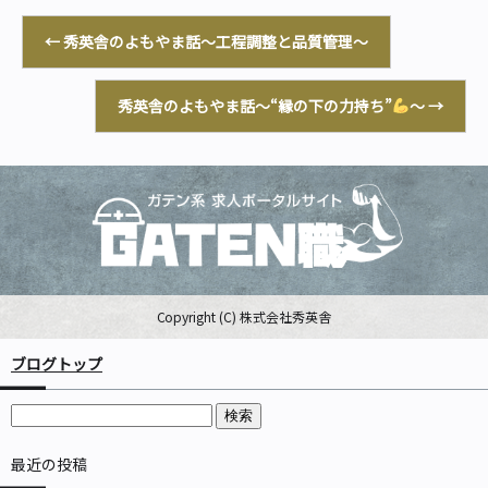
←
秀英舎のよもやま話～工程調整と品質管理～
秀英舎のよもやま話～“縁の下の力持ち”
～
→
Copyright (C) 株式会社秀英舎
ブログトップ
最近の投稿