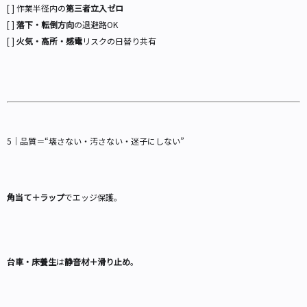
[ ] 作業半径内の
第三者立入ゼロ
[ ]
落下・転倒方向
の退避路OK
[ ]
火気・高所・感電
リスクの日替り共有
5｜品質＝“壊さない・汚さない・迷子にしない”
角当て＋ラップ
でエッジ保護。
台車・床養生
は
静音材＋滑り止め
。