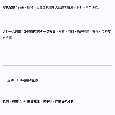
写真記録
：荷姿・固縛・仮置き状態を
入出庫で撮影
→トレーサブルに。
クレーム対応
：
24時間以内の一次報告
（写真・時刻・搬送経路・天候）で鮮度
を担保。
6｜近隣・ビル運用の配慮
夜間・商業ビル
は
静音搬送・誘導灯・作業音の分散
。