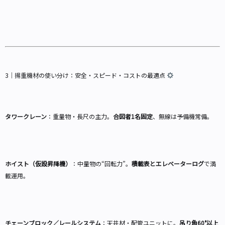
3｜揚重機材の使い分け：安全・スピード・コストの最適点
タワークレーン
：重量物・長尺の主力。
合図者1名固定
、無線は予備機常備。
ホイスト（仮設昇降機）
：中量物の“回転力”。
積載表とエレベーターログ
で満
載運用。
チェーンブロック／レールシステム
：天井材・配管ユニットに。
吊り角60°以上