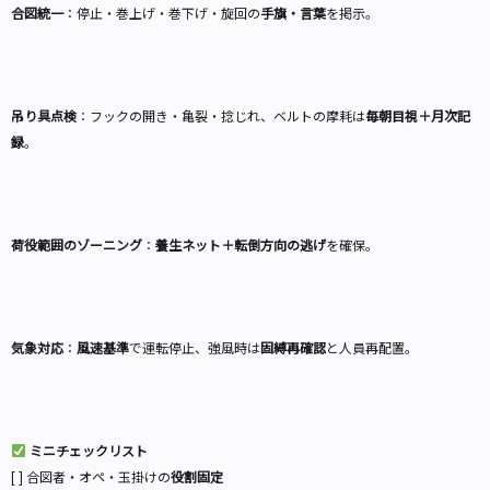
合図統一
：停止・巻上げ・巻下げ・旋回の
手旗・言葉
を掲示。
吊り具点検
：フックの開き・亀裂・捻じれ、ベルトの摩耗は
毎朝目視＋月次記
録
。
荷役範囲のゾーニング
：
養生ネット＋転倒方向の逃げ
を確保。
気象対応
：
風速基準
で運転停止、強風時は
固縛再確認
と人員再配置。
ミニチェックリスト
[ ] 合図者・オペ・玉掛けの
役割固定