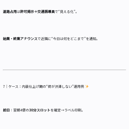
道路占用
は
許可掲示＋交通誘導員
で“見える化”。
始業・終業アナウンス
で近隣に“今日は何をどこまで”を通知。
7｜ケース：内装仕上げ期の“荷が渋滞しない”運用例
前日
：翌朝4便の
30分スロット
を確定→ラベル印刷。