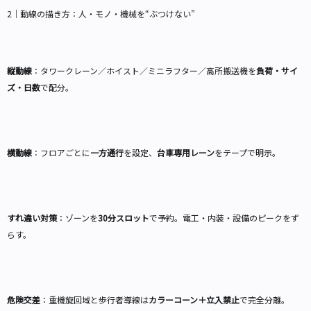
2｜動線の描き方：人・モノ・機械を“ぶつけない”
縦動線
：タワークレーン／ホイスト／ミニラフター／高所搬送機を
負荷・サイ
ズ・日数
で配分。
横動線
：フロアごとに
一方通行
を設定、
台車専用レーン
をテープで明示。
すれ違い対策
：ゾーンを
30分スロット
で予約。電工・内装・設備のピークをず
らす。
危険交差
：重機旋回域と歩行者導線は
カラーコーン＋立入禁止
で完全分離。