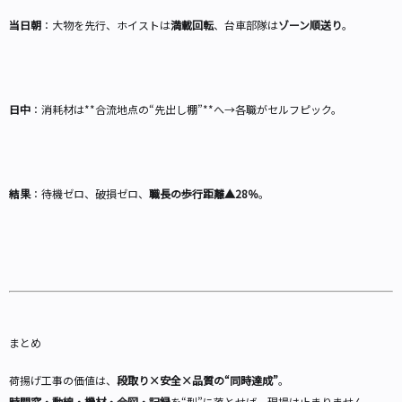
当日朝
：大物を先行、ホイストは
満載回転
、台車部隊は
ゾーン順送り
。
日中
：消耗材は**合流地点の“先出し棚”**へ→各職がセルフピック。
結果
：待機ゼロ、破損ゼロ、
職長の歩行距離▲28％
。
まとめ
荷揚げ工事の価値は、
段取り×安全×品質の“同時達成”
。
時間窓・動線・機材・合図・記録
を“型”に落とせば、現場は止まりません。