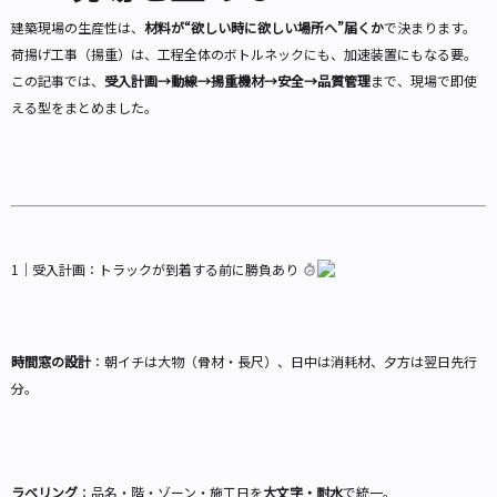
建築現場の生産性は、
材料が“欲しい時に欲しい場所へ”届くか
で決まります。
荷揚げ工事（揚重）は、工程全体のボトルネックにも、加速装置にもなる要。
この記事では、
受入計画→動線→揚重機材→安全→品質管理
まで、現場で即使
える型をまとめました。
1｜受入計画：トラックが到着する前に勝負あり
時間窓の設計
：朝イチは大物（骨材・長尺）、日中は消耗材、夕方は翌日先行
分。
ラベリング
：品名・階・ゾーン・施工日を
大文字・耐水
で統一。