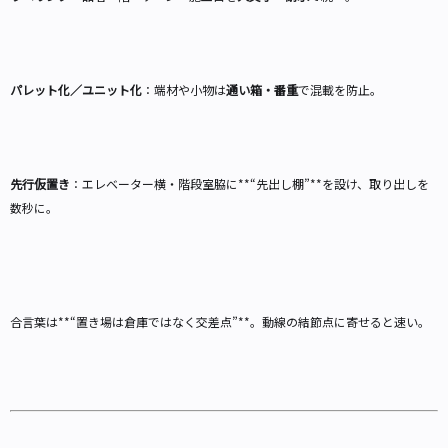
パレット化／ユニット化
：端材や小物は
通い箱・番重
で混載を防止。
先行仮置き
：エレベーター横・階段室脇に**“先出し棚”**を設け、取り出しを
数秒に。
合言葉は**“置き場は倉庫ではなく交差点”**。動線の結節点に寄せると速い。