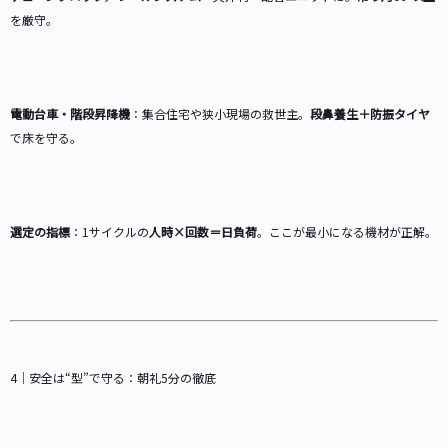
を厳守。
電動台車・階段昇降機
：集合住宅や狭小現場の救世主。
段鼻養生＋防振タイヤ
で床を守る。
選定の指標
：1サイクルの
人時×回数＝日負荷
。ここが最小になる機材が正解。
4｜安全は“型”で守る：朝礼5分の徹底